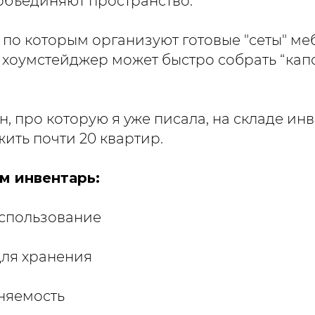
бъединяют пространство.
 по которым организуют готовые "сеты" ме
к хоумстейджер может быстро собрать “капс
н, про которую я уже писала, на складе инв
ить почти 20 квартир.
м инвентарь:
спользование
для хранения
няемость