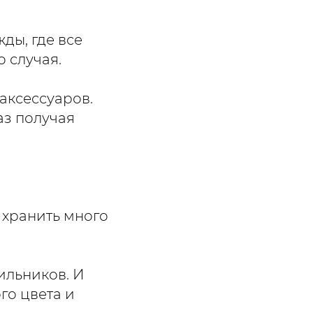
жды, где все
 случая.
аксессуаров.
аз получая
 хранить много
ильников. И
го цвета и