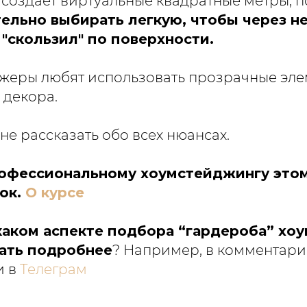
создает виртуальные квадратные метры, п
ельно выбирать легкую, чтобы через н
д "скользил" по поверхности.
жеры любят использовать прозрачные эле
 декора.
не рассказать обо всех нюансах.
рофессиональному хоумстейджингу это
ок.
О курсе
каком аспекте подбора “гардероба” хо
нать подробнее
? Например, в комментари
и в
Телеграм