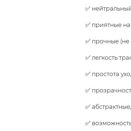
✅ нейтральный
✅ приятные на
✅ прочные (не 
✅ легкость тр
✅ простота ух
✅ прозрачнос
✅ абстрактные
✅ возможност