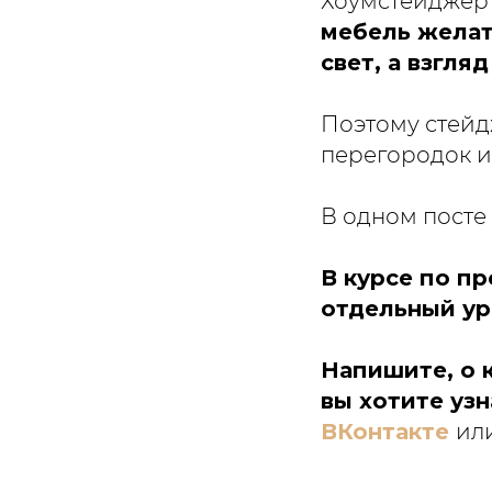
Хоумстейджер 
мебель желат
свет, а взгля
Поэтому стейд
перегородок и
В одном посте 
В курсе по п
отдельный ур
Напишите, о 
вы хотите уз
ВКонтакте
ил