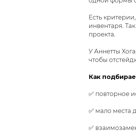
одной формы о
Есть критерии,
инвентаря. Та
проекта.
У Аннетты Хога
чтобы отстейдж
Как подбирае
✅ повторное и
✅ мало места 
✅ взаимозаме