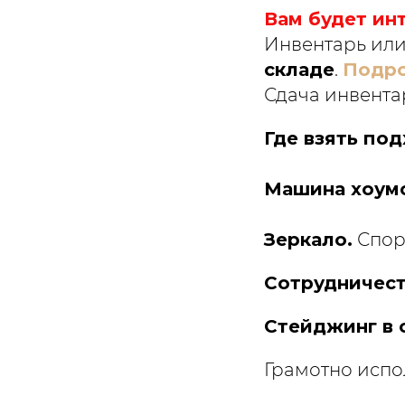
Вам будет ин
Инвентарь или
складе
.
Подр
Сдача инвента
Где взять по
Машина хоум
Зеркало.
Спор
Сотрудничес
Стейджинг в 
Грамотно испо