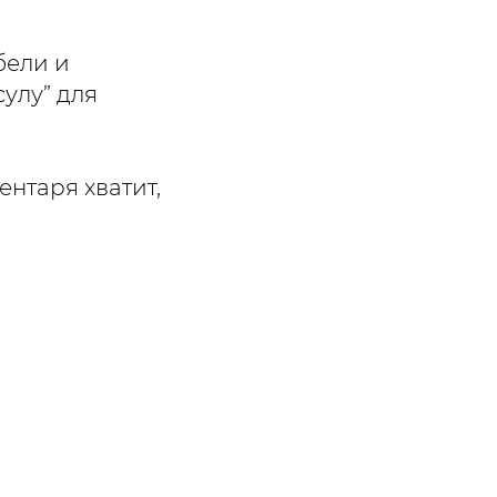
бели и
улу” для
ентаря хватит,