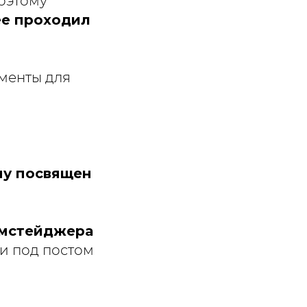
оэтому
ее проходил
менты для
му посвящен
умстейджера
и под постом