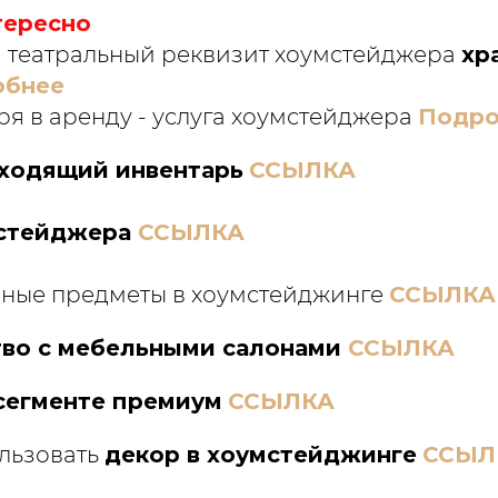
тересно
 театральный реквизит хоумстейджера
хр
обнее
ря в аренду - услуга хоумстейджера
Подро
дходящий инвентарь
ССЫЛКА
стейджера
ССЫЛКА
ные предметы в хоумстейджинге
ССЫЛКА
тво с мебельными салонами
ССЫЛКА
сегменте премиум
ССЫЛКА
льзовать
декор в хоумстейджинге
ССЫЛ