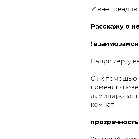
✅ вне трендов
Расскажу о н
❗️
взаимозамен
Например, у ва
С их помощью
поменять пове
ламинированну
комнат.
прозрачност