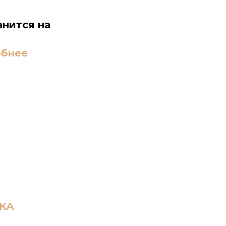
анится на
бнее
КА