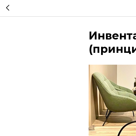
Инвент
(принц