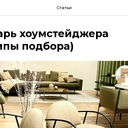
Статьи
арь хоумстейджера
ипы подбора)