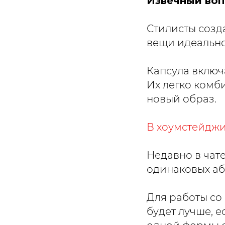
Извечный воп
Стилисты созд
вещи идеально
Капсула включ
Их легко комб
новый образ.
В хоумстейджи
Недавно в чат
одинаковых аб
Для работы со
будет лучше, е