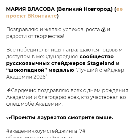
МАРИЯ ВЛАСОВА (Великий Новгород) (
ее
проект ВКонтакте
)
Поздравляю и желаю успехов, роста 💰 и
радости от творчества!
Все победительницы награждаются годовым
доступом в международное
сообщество
русскоязычных стейджеров Stageland и
“шоколадной” медалью
“Лучший стейджер
Академии 2026”.
🎉Сердечно поздравляю всех с днем рождения
Академии и благодарю всех, кто участвовал во
флешмобе Академии.
👀
Проекты лауреатов смотрите выше.
#академияхоумстейджинга_7#
обучениехоумстейджингу