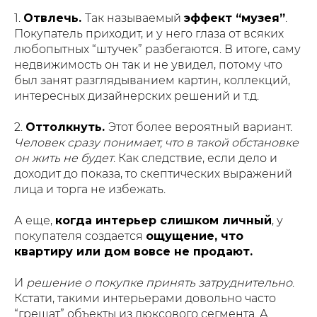
1.
Отвлечь.
Так называемый
эффект “музея”
.
Покупатель приходит, и у него глаза от всяких
любопытных “штучек” разбегаются. В итоге, саму
недвижимость он так и не увидел, потому что
был занят разглядыванием картин, коллекций,
интересных дизайнерских решений и т.д.
2.
Оттолкнуть.
Этот более вероятный вариант.
Человек сразу понимает, что в такой обстановке
он жить не будет
. Как следствие, если дело и
доходит до показа, то скептических выражений
лица и торга не избежать.
А еще,
когда интерьер слишком личный
, у
покупателя создается
ощущение, что
квартиру или дом вовсе не продают.
И
решение о покупке принять затруднительно
.
Кстати, такими интерьерами довольно часто
“грешат” объекты из люксового сегмента. А