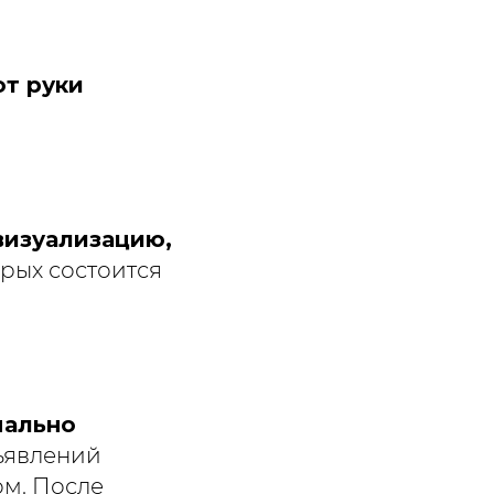
от руки
визуализацию,
рых состоится
мально
ъявлений
ом. После