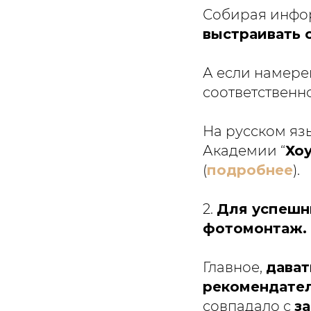
Собирая инфор
выстраивать 
А если намере
соответственн
На русском яз
Академии “
Хо
(
подробнее
).
2.
Для успешн
фотомонтаж.
Главное,
дават
рекомендател
совпадало с
з