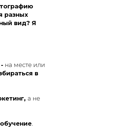
фотографию
я разных
ный вид? Я
-
на месте или
збираться в
ркетинг,
а не
 обучение
.