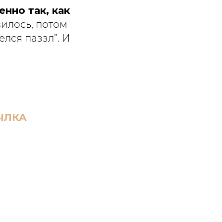
нно так, как
вилось, потом
елся паззл”. И
ЫЛКА