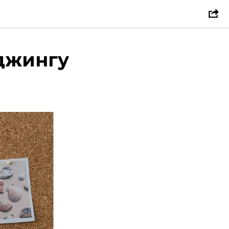
джингу