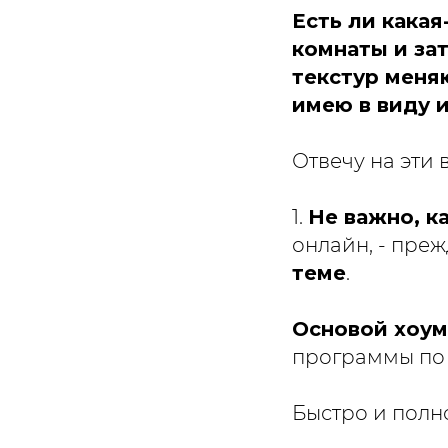
Есть ли кака
комнаты и за
текстур меня
имею в виду 
Отвечу на эти 
1.
Не важно, к
онлайн, - преж
теме
.
Основой хоум
программы по
Быстро и полн