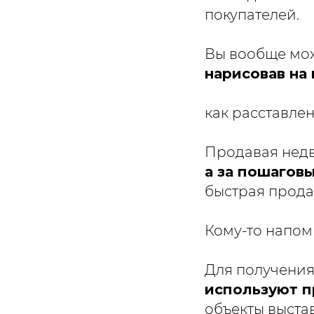
покупателей.
Вы вообще мо
нарисовав на 
как расставлен
Продавая нед
а за пошагов
быстрая прода
Кому-то напом
Для получени
используют п
объекты выста