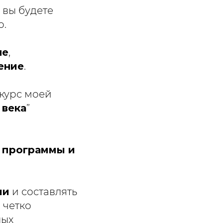
 вы будете
о.
не
,
ение
.
 курс моей
 века
”
 программы и
ии
и составлять
о четко
ных