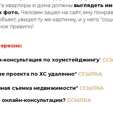
га квартиры и дома должны
выглядеть име
х фото.
Человек зашел на сайт, ему понра
бъект, увидел ту же картинку, и у него “сош
ное правило!
тересно:
-консультация по хоумстейджингу
"
СС
е проекта по ХС удаленно"
ССЫЛКА
нная съемка недвижимости"
ССЫЛКА
 онлайн-консультации?
ССЫЛКА