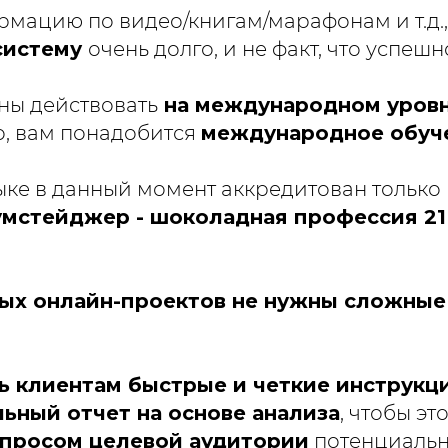
мацию по видео/книгам/марафонам и т.д.,
систему
очень долго, и не факт, что успешн
ны действовать
на международном уров
о, вам понадобится
международное обуч
ыке в данный момент аккредитован только
умстейджер - шоколадная профессия 21
ых онлайн-проектов не нужны сложные
ь клиентам быстрые и четкие инструкц
ьный отчет на основе анализа
, чтобы эт
апросом целевой аудитории
потенциаль