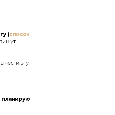
гу (
список
 пишут
вынести эту
я планирую