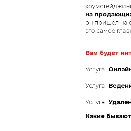
хоумстейджин
на продающи
он пришел на о
это самое глав
Вам будет ин
Услуга "
Онлайн
Услуга "
Ведени
Услуга "
Удале
Какие бывают