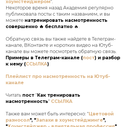
хоумстейджером
".
Некоторое время назад Академия регулярно
публиковала посты с таким названием, и вы
можете
натренировать насмотренность
совершенно 🔥 бесплатно
🔥.
Обратную связь вы также найдете в Телеграм-
канале, ВКонтакте и коротких видео на Ютуб-
канале вы можете посмотреть обратную связь.
Примеры в Телеграм-канале (
пост
) и разбор
к нему (
ССЫЛКА
)
Плейлист про насмотренность на Ютуб-
канале
Читать
пост
"
Как тренировать
насмотренность
"
ССЫЛКА
Также вам может быть интересно: "
Цветовой
разносол
", "
Запахи в хоумстейджинге
",
"
Хоумстейджер - влиятельная профессия
"