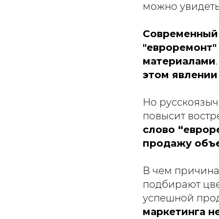
можно увидет
Современный 
"евроремонт"
материалами
этом явлении
Но русскоязычн
повысит востр
слово “еврор
продажу объ
В чем причина
подбирают цве
успешной пр
маркетинга н