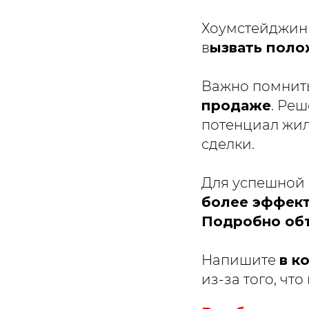
Хоумстейджинг
в
ызвать поло
Важно помнить
продаже
. Ре
потенциал жил
сделки.
Для успешной
более эффект
Подробно объ
Напишите
в к
из-за того, чт