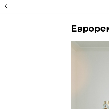
Еврорем