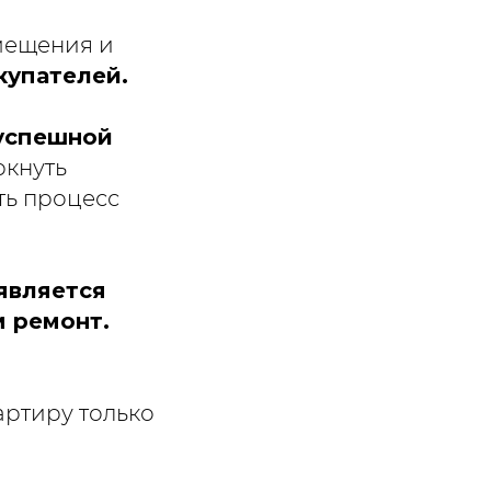
мещения и
купателей.
 успешной
ркнуть
ть процесс
является
 ремонт.
артиру только