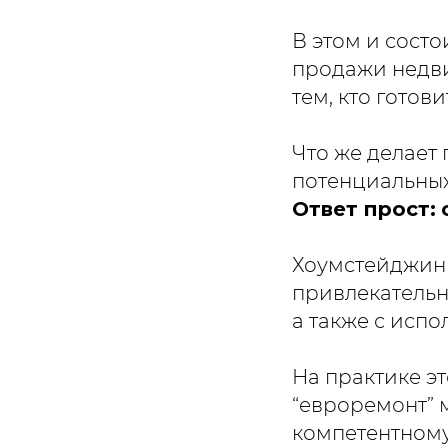
В этом и состо
продажи недвиж
тем, кто готов
Что же делает
потенциальных
Ответ прост:
Хоумстейджинг
привлекательн
а также с исп
На практике эт
“евроремонт” 
компетентному