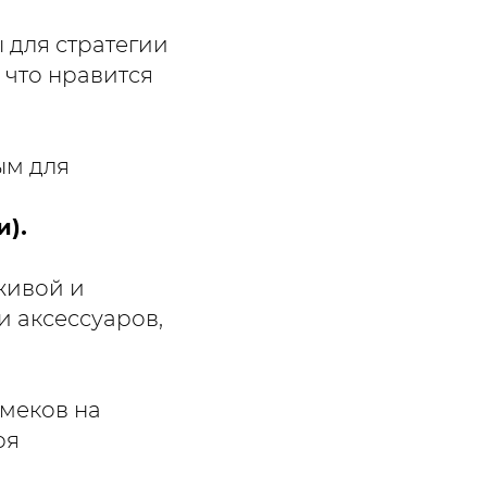
ы для стратегии
 что нравится
ым для
).
живой и
 аксессуаров,
амеков на
ря