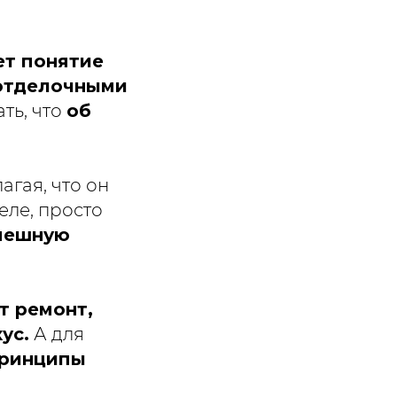
ет понятие
 отделочными
ать, что
об
агая, что он
еле, просто
спешную
т ремонт,
ус.
А для
принципы