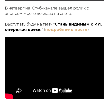
В четверг на Ютуб-канале вышел ролик с
анонсом моего доклада на слете.
Выступать буду на тему "
Стань видимым с ИИ,
опережая время
" (
подробнее в посте
)