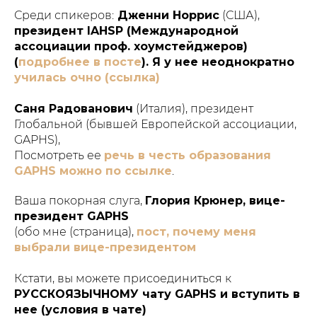
Среди спикеров:
Дженни Норрис
(США),
президент IAHSP (Международной
ассоциации проф. хоумстейджеров)
(
подробнее в посте
). Я у нее неоднократно
училась очно (ссылка)
Саня Радованович
(Италия), президент
Глобальной (бывшей Европейской ассоциации,
GAPHS),
Посмотреть ее
речь в честь образования
GAPHS можно по ссылке
.
Ваша покорная слуга,
Глория Крюнер, вице-
президент GAPHS
(обо мне (страница),
пост, почему меня
выбрали вице-президентом
Кстати, вы можете присоединиться к
РУССКОЯЗЫЧНОМУ чату GAPHS и вступить в
нее (условия в чате)