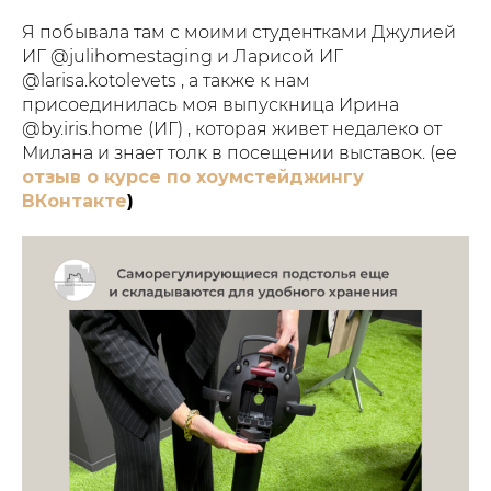
Я побывала там с моими студентками Джулией
ИГ @julihomestaging и Ларисой ИГ
@larisa.kotolevets , а также к нам
присоединилась моя выпускница Ирина
@by.iris.home (ИГ) , которая живет недалеко от
Милана и знает толк в посещении выставок. (ее
отзыв о курсе по хоумстейджингу
ВКонтакте
)