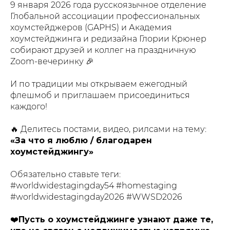
9 января 2026 года русскоязычное отделение
Глобальной ассоциации профессиональных
хоумстейджеров (GAPHS) и Академия
хоумстейджинга и редизайна Глории Крюнер
собирают друзей и коллег на праздничную
Zoom-вечеринку 🎉
И по традиции мы открываем ежегодный
флешмоб и приглашаем присоединиться
каждого!
🔥 Делитесь постами, видео, рилсами на тему:
«За что я люблю / благодарен
хоумстейджингу»
Обязательно ставьте теги:
#worldwidestagingday54 #homestaging
#worldwidestagingday2026 #WWSD2026
❤️
Пусть о хоумстейджинге узнают даже те,