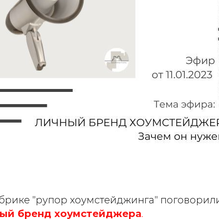
убрике "рупор хоумстейджинга" поговорили
ый бренд хоумстейджера
.