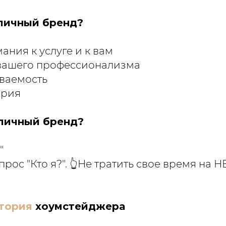
личный бренд?
ания к услуге и к вам
вашего профессионализма
ваемость
ерия
 личный бренд?
"
прос "Кто я?". 👆Не тратить свое время н
тория
хоумстейджера