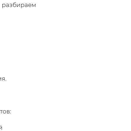
" разбираем
я.
тов:
й