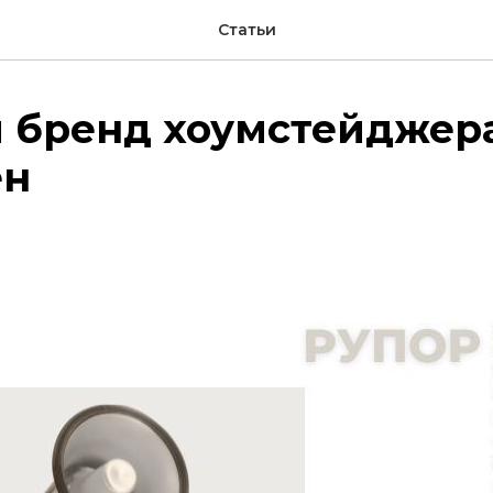
Статьи
 бренд хоумстейджера
ен