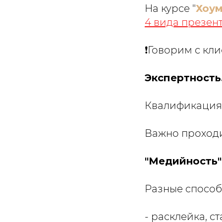
На курсе "
Хоум
4 вида презен
❗️Говорим с кл
Экспертность.
Квалификация
Важно проходи
"Медийность"
Разные способ
- расклейка, с