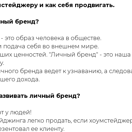
мстейджеру и как себя продвигать.
чный бренд?
 это образ человека в обществе.
 подача себя во внешнем мире.
ших ценностей. "Личный бренд" - это наша
у.
ного бренда ведет к узнаванию, а следова
шего дохода.
азвивать личный бренд?
т у людей!
ейджинга легко продать, если хоумстейдже
зентовал ее клиенту.