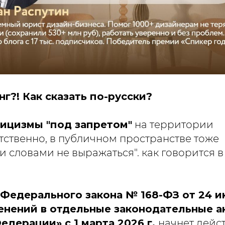
г?! Как сказать по-русски?
лицизмы "под запретом"
на территории
тственно, в публичном пространстве тоже
 словами не выражаться". как говорится в
 Федерального закона № 168-ФЗ от 24 ию
енений в отдельные законодательные а
едерации» с 1 марта 2026 г.
начнет дейс