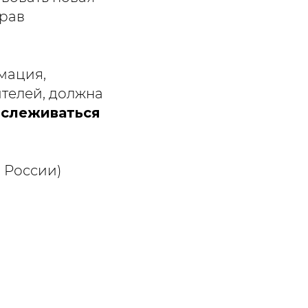
прав
рмация,
телей, должна
тслеживаться
 России)