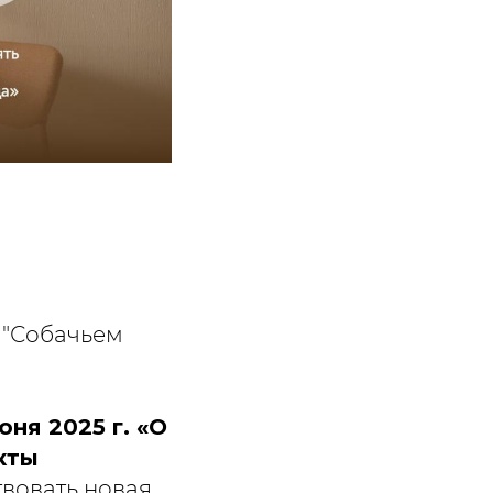
 "Собачьем
ня 2025 г. «О
кты
твовать новая