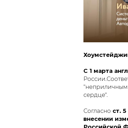
Хоумстейджин
С 1 марта анг
России.Соотве
"неприличными
сердце".
Согласно
ст. 5
внесении изм
Российской Ф